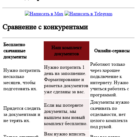
Сравнение с конкурентами
Бесплатно
Наш комплект
скачанные
Онлайн-сервисы
документов
документы
Работают только
Нужно потратить 1
Нужно потратить
через хорошее
день на заполнение.
несколько
подключение к
Форматирование и
месяцев, чтобы
интернету. Нужно
разметка документов
подготовить их.
учиться работать с
уже сделаны за вас.
программой.
Документы нужно
Если вы потеряете
Придется следить
скачивать по
документы, мы
за документами и
отдельности, нет
вышлем вам новый
не терять их.
целого комплекта
комплект бесплатно.
под рукой.
Вам нужно вписать
Только опытный
Вам все равно