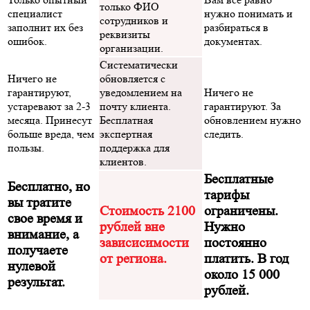
только ФИО
специалист
нужно понимать и
сотрудников и
заполнит их без
разбираться в
реквизиты
ошибок.
документах.
организации.
Систематически
Ничего не
обновляется с
гарантируют,
уведомлением на
Ничего не
устаревают за 2-3
почту клиента.
гарантируют. За
месяца. Принесут
Бесплатная
обновлением нужно
больше вреда, чем
экспертная
следить.
пользы.
поддержка для
клиентов.
Бесплатные
Бесплатно, но
тарифы
вы тратите
Стоимость 2100
ограничены.
свое время и
рублей вне
Нужно
внимание, а
зависисимости
постоянно
получаете
от региона.
платить. В год
нулевой
около 15 000
результат.
рублей.