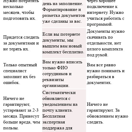
Нужно потратить
через хорошее
день на заполнение.
несколько
подключение к
Форматирование и
месяцев, чтобы
интернету. Нужно
разметка документов
подготовить их.
учиться работать с
уже сделаны за вас.
программой.
Документы нужно
Если вы потеряете
Придется следить
скачивать по
документы, мы
за документами и
отдельности, нет
вышлем вам новый
не терять их.
целого комплекта
комплект бесплатно.
под рукой.
Вам нужно вписать
Только опытный
Вам все равно
только ФИО
специалист
нужно понимать и
сотрудников и
заполнит их без
разбираться в
реквизиты
ошибок.
документах.
организации.
Систематически
Ничего не
обновляется с
гарантируют,
уведомлением на
Ничего не
устаревают за 2-3
почту клиента.
гарантируют. За
месяца. Принесут
Бесплатная
обновлением нужно
больше вреда, чем
экспертная
следить.
пользы.
поддержка для