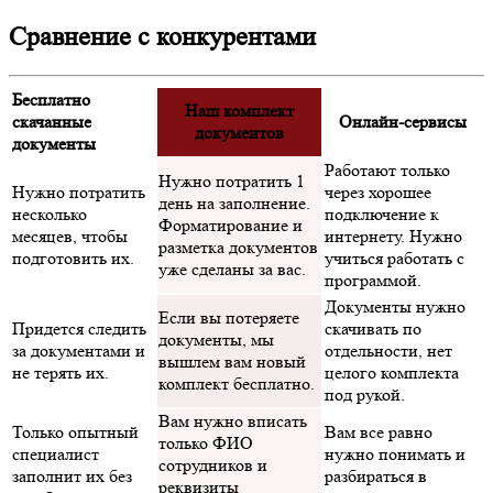
Сравнение с конкурентами
Бесплатно
Наш комплект
скачанные
Онлайн-сервисы
документов
документы
Работают только
Нужно потратить 1
Нужно потратить
через хорошее
день на заполнение.
несколько
подключение к
Форматирование и
месяцев, чтобы
интернету. Нужно
разметка документов
подготовить их.
учиться работать с
уже сделаны за вас.
программой.
Документы нужно
Если вы потеряете
Придется следить
скачивать по
документы, мы
за документами и
отдельности, нет
вышлем вам новый
не терять их.
целого комплекта
комплект бесплатно.
под рукой.
Вам нужно вписать
Только опытный
Вам все равно
только ФИО
специалист
нужно понимать и
сотрудников и
заполнит их без
разбираться в
реквизиты