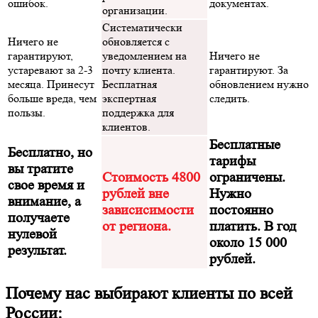
ошибок.
документах.
организации.
Систематически
Ничего не
обновляется с
гарантируют,
уведомлением на
Ничего не
устаревают за 2-3
почту клиента.
гарантируют. За
месяца. Принесут
Бесплатная
обновлением нужно
больше вреда, чем
экспертная
следить.
пользы.
поддержка для
клиентов.
Бесплатные
Бесплатно, но
тарифы
вы тратите
Стоимость 4800
ограничены.
свое время и
рублей вне
Нужно
внимание, а
зависисимости
постоянно
получаете
от региона.
платить. В год
нулевой
около 15 000
результат.
рублей.
Почему нас выбирают клиенты по всей
России: