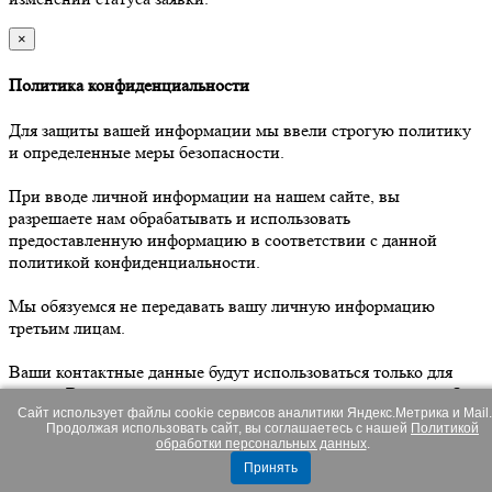
×
Политика конфиденциальности
Для защиты вашей информации мы ввели строгую политику
и определенные меры безопасности.
При вводе личной информации на нашем сайте, вы
разрешаете нам обрабатывать и использовать
предоставленную информацию в соответствии с данной
политикой конфиденциальности.
Мы обязуемся не передавать вашу личную информацию
третьим лицам.
Ваши контактные данные будут использоваться только для
связи с Вами, в том числе для направления уведомлений об
изменении статуса заявки.
Сайт использует файлы cookie сервисов аналитики Яндекс.Метрика и Mail.
Продолжая использовать сайт, вы соглашаетесь с нашей
Политикой
обработки персональных данных
.
×
Принять