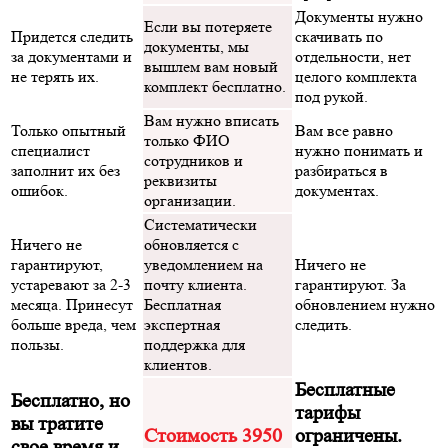
Документы нужно
Если вы потеряете
Придется следить
скачивать по
документы, мы
за документами и
отдельности, нет
вышлем вам новый
не терять их.
целого комплекта
комплект бесплатно.
под рукой.
Вам нужно вписать
Только опытный
Вам все равно
только ФИО
специалист
нужно понимать и
сотрудников и
заполнит их без
разбираться в
реквизиты
ошибок.
документах.
организации.
Систематически
Ничего не
обновляется с
гарантируют,
уведомлением на
Ничего не
устаревают за 2-3
почту клиента.
гарантируют. За
месяца. Принесут
Бесплатная
обновлением нужно
больше вреда, чем
экспертная
следить.
пользы.
поддержка для
клиентов.
Бесплатные
Бесплатно, но
тарифы
вы тратите
Стоимость 3950
ограничены.
свое время и