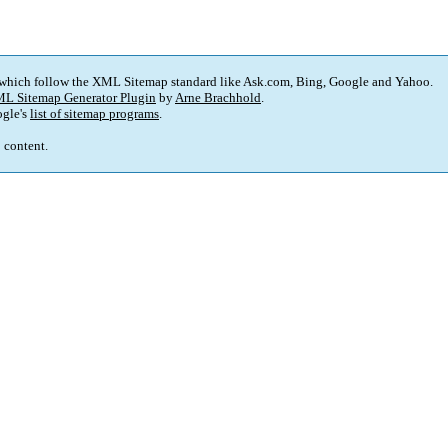
 which follow the XML Sitemap standard like Ask.com, Bing, Google and Yahoo.
L Sitemap Generator Plugin
by
Arne Brachhold
.
gle's
list of sitemap programs
.
p content.