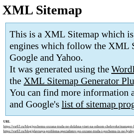
XML Sitemap
This is a XML Sitemap which is
engines which follow the XML S
Google and Yahoo.
It was generated using the
Word
the
XML Sitemap Generator Plu
You can find more information
and Google's
list of sitemap pr
URL
https://vsr63.ru/blog/pochemu-oxrana-truda-ne-dolzhna-viset-na-odnom-cheloveke/manager-
https://vsr63.ru/blog/glavnaya-problema-specialistov-po-oxrane-truda-i-pochemu-ix-ne-lyub