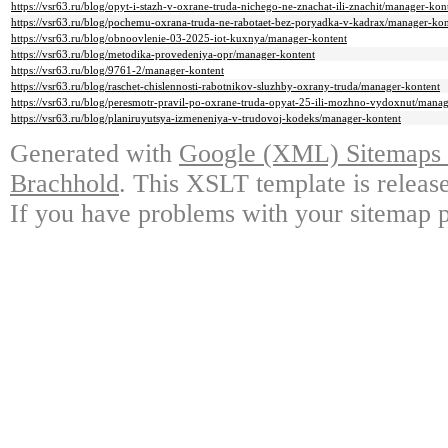
https://vsr63.ru/blog/opyt-i-stazh-v-oxrane-truda-nichego-ne-znachat-ili-znachit/manager-kon
https://vsr63.ru/blog/pochemu-oxrana-truda-ne-rabotaet-bez-poryadka-v-kadrax/manager-kon
https://vsr63.ru/blog/obnoovlenie-03-2025-iot-kuxnya/manager-kontent
https://vsr63.ru/blog/metodika-provedeniya-opr/manager-kontent
https://vsr63.ru/blog/9761-2/manager-kontent
https://vsr63.ru/blog/raschet-chislennosti-rabotnikov-sluzhby-oxrany-truda/manager-kontent
https://vsr63.ru/blog/peresmotr-pravil-po-oxrane-truda-opyat-25-ili-mozhno-vydoxnut/manag
https://vsr63.ru/blog/planiruyutsya-izmeneniya-v-trudovoj-kodeks/manager-kontent
Generated with
Google (XML) Sitemaps G
Brachhold
. This XSLT template is releas
If you have problems with your sitemap p