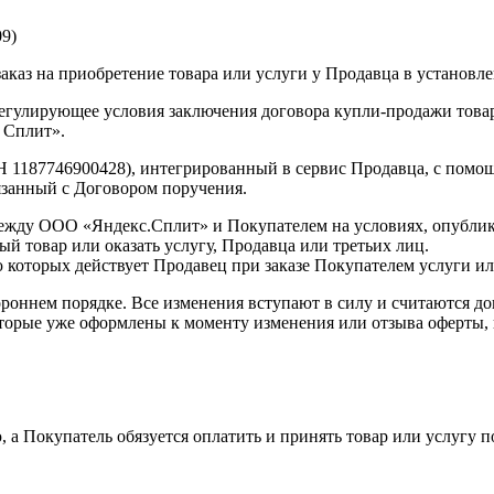
9)
аказ на приобретение товара или услуги у Продавца в установле
егулирующее условия заключения договора купли-продажи товар
 Сплит».
1187746900428), интегрированный в сервис Продавца, с помощ
язанный с Договором поручения.
между ООО «Яндекс.Сплит» и Покупателем на условиях, опубли
й товар или оказать услугу, Продавца или третьих лиц.
 которых действует Продавец при заказе Покупателем услуги ил
ороннем порядке. Все изменения вступают в силу и считаются д
, которые уже оформлены к моменту изменения или отзыва оферты
, а Покупатель обязуется оплатить и принять товар или услугу 