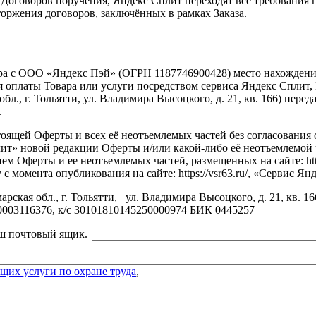
оговоров поручения, Яндекс Сплит переходят все требования по 
торжения договоров, заключённых в рамках Заказа.
а с ООО «Яндекс Пэй» (ОГРН 1187746900428) место нахождения: 
я оплаты Товара или услуги посредством сервиса Яндекс Спли
л., г. Тольятти, ул. Владимира Высоцкого, д. 21, кв. 166) пере
.
стоящей Оферты и всех её неотъемлемых частей без согласовани
 Сплит» новой редакции Оферты и/или какой-либо её неотъемлемо
ем Оферты и ее неотъемлемых частей, размещенных на сайте: htt
с момента опубликования на сайте: https://vsr63.ru/, «Сервис Ян
арская обл., г. Тольятти, ул. Владимира Высоцкого, д. 21, кв
0003116376, к/с 30101810145250000974 БИК 0445257
аш почтовый ящик.
щих услуги по охране труда
,