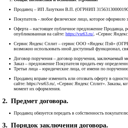
Продавец – ИП Лазуткин В.П. (ОГРНИП 31563130000190
Покупатель - любое физическое лицо, которое оформило з
Оферта – настоящее публичное предложение Продавца, р
опубликованная на сайте:
https://vsr63.ru/
, «Сервис Яндекс
Сервис Яндекс Сплит – сервис ООО «Яндекс Пэй» (ОГРН 
возможно использовать иной доступный функционал, св
Договор поручения – договор поручения, заключаемый 
Заказ – предложение Покупателя продать ему определенны
Третьи лица – юридические лица, от имени по поручению
Продавец вправе изменить или отозвать оферту в одност
сайте: https://vsr63.ru/, «Сервис Яндекс Сплит». Заказы
момент их оформления.
2.
Предмет договора.
Продавец обязуется передать в собственность покупателю
3.
Порядок заключения договора.