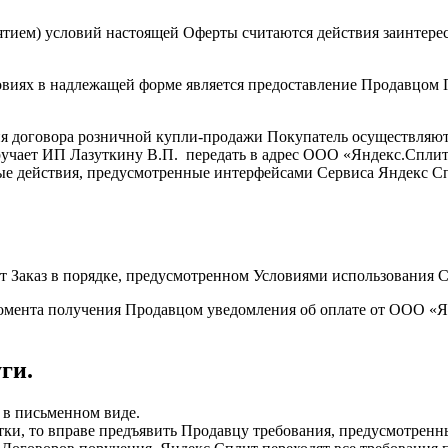
ятием) условий настоящей Оферты считаются действия заинтере
виях в надлежащей форме является предоставление Продавцом 
я договора розничной купли-продажи Покупатель осуществляют
оручает ИП Лазуткину В.П. передать в адрес ООО «Яндекс.Спли
ные действия, предусмотренные интерфейсами Сервиса Яндекс С
 Заказ в порядке, предусмотренном Условиями использования 
 момента получения Продавцом уведомления об оплате от ООО «
ги.
 в письменном виде.
атки, то вправе предъявить Продавцу требования, предусмотре