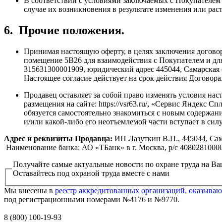
В соответствии с условиями заключаемых с Покупателем Д
случае их возникновения в результате изменения или рас
6.
Прочие положения.
Принимая настоящую оферту, в целях заключения договор
помещение 5В26 для взаимодействия с Покупателем и дл
315631300001909, юридический адрес 445044, Самарская об
Настоящее согласие действует на срок действия Договора
Продавец оставляет за собой право изменять условия на
размещения на сайте: https://vsr63.ru/, «Сервис Яндекс
обязуется самостоятельно знакомиться с новым содержани
и/или какой-либо его неотъемлемой части вступает в силу 
Адрес и реквизиты Продавца:
ИП Лазуткин В.П., 445044, Сам
Наименование банка: АО «ТБанк» в г. Москва, р/с 4080281000
Получайте самые актуальные новости по охране труда на В
Оставайтесь под охраной труда вместе с нами
Мы внесены в
реестр аккредитованных организаций, оказываю
под регистрационными номерами №4176 и №9770.
8 (800) 100-19-93