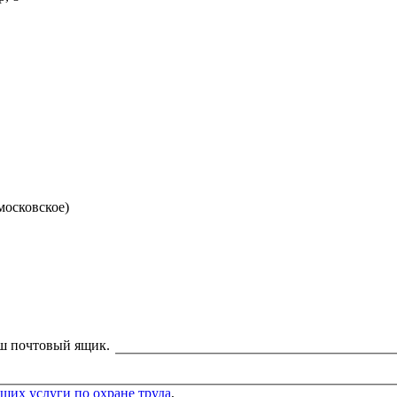
московское)
аш почтовый ящик.
щих услуги по охране труда
,