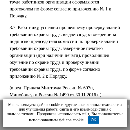
труда работников организации оформляются
протоколом по форме согласно приложению № 1 к
Порядку.
3.7. Работнику, успешно прошедшему проверку знаний
требований охраны труда, выдается удостоверение за
подписью председателя комиссии по проверке знаний
требований охраны труда, заверенное печатью
организации (при наличии печати), проводившей
обучение по охране труда и проверку знаний
требований охраны труда, по форме согласно
приложению № 2 к Порядку.
(в ред. Приказа Минтруда России № 697н,
Минобрнауки России № 1490 от 30.11.2016 г.)
Мы используем файлы cookie и другие аналогичные технологии
3.8. Работник, не прошедший проверку знаний
Сайт использует файлы cookie сервисов аналитики Яндекс.Метрика и Mail.
для улучшения работы сайта и его взаимодействия с
Продолжая использовать сайт, вы соглашаетесь с нашей
Политикой
требований охраны труда при обучении, обязан после
пользователями. Продолжая использовать сайт, Вы соглашаетесь с
обработки персональных данных
.
этого пройти повторную проверку знаний в срок не
использованием файлов cookie.
OK
Принять
позднее одного месяца.