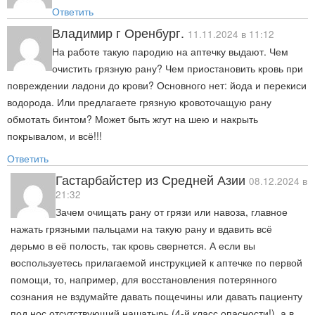
Ответить
Владимир г Оренбург.
11.11.2024 в 11:12
На работе такую пародию на аптечку выдают. Чем
очистить грязную рану? Чем приостановить кровь при
повреждении ладони до крови? Основного нет: йода и перекиси
водорода. Или предлагаете грязную кровоточащую рану
обмотать бинтом? Может быть жгут на шею и накрыть
покрывалом, и всё!!!
Ответить
Гастарбайстер из Средней Азии
08.12.2024 в
21:32
Зачем очищать рану от грязи или навоза, главное
нажать грязными пальцами на такую рану и вдавить всё
дерьмо в её полость, так кровь свернется. А если вы
воспользуетесь прилагаемой инструкцией к аптечке по первой
помощи, то, например, для восстановления потерянного
сознания не вздумайте давать пощечины или давать пациенту
под нос отсутствующий нашатырь (4-й класс опасности!), а в