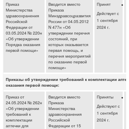
Приказ
Вводится вместо
Принят
И
Министерства
Приказа
п
Действует с
здравоохранения
Минздравсоцразвития
п
1 сентября
Российской
России от 04.05.2012
п
Федерации от
N 477н «Об
2024 г.
03.05.2024 № 220н
утверждении перечня
«Об утверждении
состояний, при
Порядка оказания
которых оказывается
первой помощи»
первая помощь, и
перечня мероприятий
по оказанию первой
помощи»
Приказы об утверждении требований к комплектации аптеч
оказания первой помощи:
Приказ от
Вводится вместо
Приняты
П
24.05.2024 № 262н
Приказа
а
Действуют с
«Об утверждении
Министерства
п
1 сентября
требований к
здравоохранения
п
комплектации
Российской
2024 г.
аптечки для
Федерации от 15