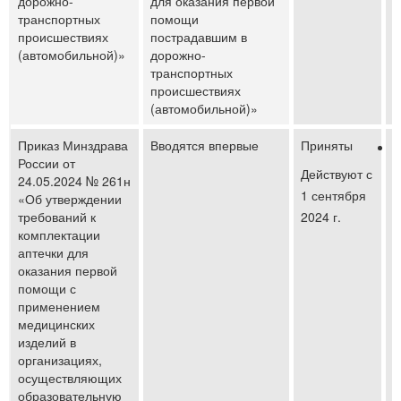
дорожно-
для оказания первой
транспортных
помощи
происшествиях
пострадавшим в
(автомобильной)»
дорожно-
транспортных
происшествиях
(автомобильной)»
Приказ Минздрава
Вводятся впервые
Приняты
П
России от
а
Действуют с
24.05.2024 № 261н
п
1 сентября
«Об утверждении
п
требований к
2024 г.
комплектации
аптечки для
оказания первой
помощи с
применением
медицинских
изделий в
организациях,
осуществляющих
образовательную