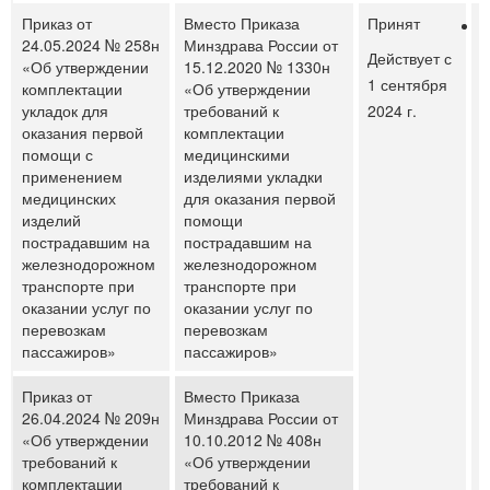
Приказ от
Вместо Приказа
Принят
П
24.05.2024 № 258н
Минздрава России от
а
Действует с
«Об утверждении
15.12.2020 № 1330н
п
1 сентября
комплектации
«Об утверждении
п
укладок для
требований к
2024 г.
оказания первой
комплектации
помощи с
медицинскими
применением
изделиями укладки
медицинских
для оказания первой
изделий
помощи
пострадавшим на
пострадавшим на
железнодорожном
железнодорожном
транспорте при
транспорте при
оказании услуг по
оказании услуг по
перевозкам
перевозкам
пассажиров»
пассажиров»
Приказ от
Вместо Приказа
26.04.2024 № 209н
Минздрава России от
«Об утверждении
10.10.2012 № 408н
требований к
«Об утверждении
комплектации
требований к