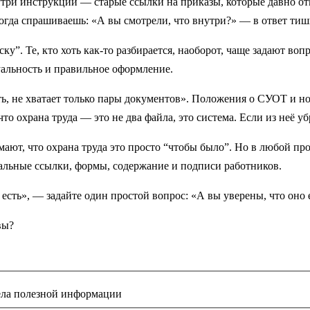
утри инструкции — старые ссылки на приказы, которые давно от
когда спрашиваешь: «А вы смотрели, что внутри?» — в ответ тиш
иску”. Те, кто хоть как-то разбирается, наоборот, чаще задают во
уальность и правильное оформление.
есть, не хватает только пары документов». Положения о СУОТ и н
то охрана труда — это не два файла, это система. Если из неё убр
мают, что охрана труда это просто “чтобы было”. Но в любой про
уальные ссылки, формы, содержание и подписи работников.
ё есть», — задайте один простой вопрос: «А вы уверены, что оно
вы?
ела полезной информации