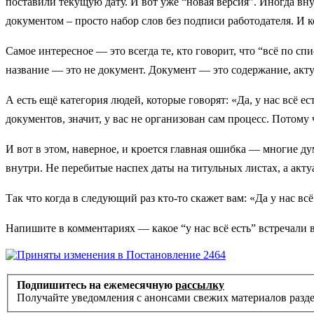
поставили текущую дату. И вот уже “новая версия”. Иногда вн
документом – просто набор слов без подписи работодателя. И 
Самое интересное — это всегда те, кто говорит, что “всё по сп
название — это не документ. Документ — это содержание, акт
А есть ещё категория людей, которые говорят: «Да, у нас всё 
документов, значит, у вас не организован сам процесс. Потому ч
И вот в этом, наверное, и кроется главная ошибка — многие ду
внутри. Не перебитые наспех даты на титульных листах, а акт
Так что когда в следующий раз кто-то скажет вам: «Да у нас вс
Напишите в комментариях — какое “у нас всё есть” встречали 
Подпишитесь на ежемесячную
рассылку
Получайте уведомления с анонсами свежих материалов разд