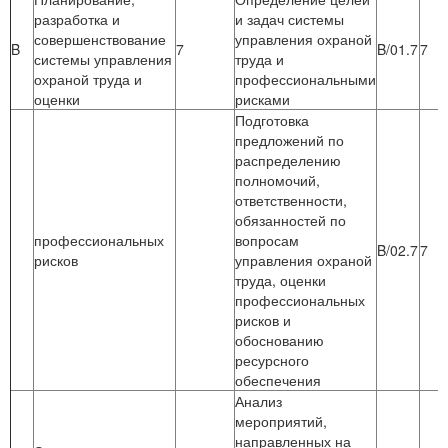
разработка и
и задач системы
совершенствование
управления охраной
B
7
B/01.7
7
системы управления
труда и
охраной труда и
профессиональными
оценки
рисками
Подготовка
предложений по
распределению
полномочий,
ответственности,
обязанностей по
профессиональных
вопросам
B/02.7
7
рисков
управления охраной
труда, оценки
профессиональных
рисков и
обоснованию
ресурсного
обеспечения
Анализ
мероприятий,
направленных на