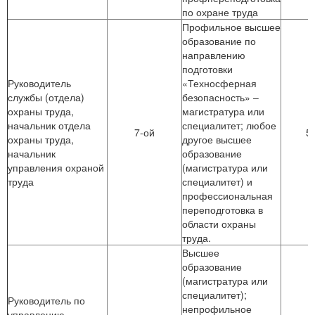
по охране труда
Профильное высшее
образование по
направлению
подготовки
Руководитель
«Техносферная
службы (отдела)
безопасность» –
охраны труда,
магистратура или
начальник отдела
специалитет; любое
7-ой
5
охраны труда,
другое высшее
начальник
образование
управления охраной
(магистратура или
труда
специалитет) и
профессиональная
переподготовка в
области охраны
труда.
Высшее
образование
(магистратура или
специалитет);
Руководитель по
непрофильное
управлению