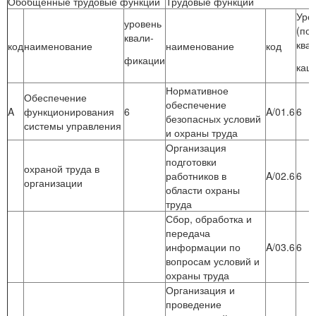
Обобщенные трудовые функции
Трудовые функции
Уро
уровень
(по
квали-
ква
код
наименование
наименование
код
фикации
кац
Нормативное
Обеспечение
обеспечение
A
функционирования
6
A/01.6
6
безопасных условий
системы управления
и охраны труда
Организация
подготовки
охраной труда в
работников в
A/02.6
6
организации
области охраны
труда
Сбор, обработка и
передача
информации по
A/03.6
6
вопросам условий и
охраны труда
Организация и
проведение