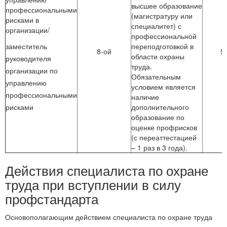
высшее образование
профессиональными
(магистратуру или
рисками в
специалитет) с
организации/
профессиональной
заместитель
переподготовкой в
8-ой
5
области охраны
руководителя
труда.
организации по
Обязательным
управлению
условием является
профессиональными
наличие
рисками
дополнительного
образование по
оценке профрисков
(с переаттестацией
– 1 раз в 3 года).
Действия специалиста по охране
труда при вступлении в силу
профстандарта
Основополагающим действием специалиста по охране труда