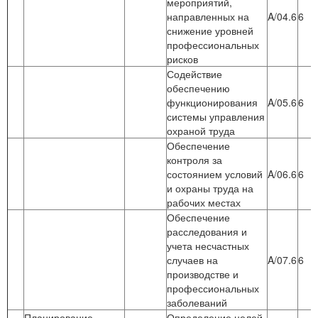
мероприятий,
направленных на
A/04.6
6
снижение уровней
профессиональных
рисков
Содействие
обеспечению
функционирования
A/05.6
6
системы управления
охраной труда
Обеспечение
контроля за
состоянием условий
A/06.6
6
и охраны труда на
рабочих местах
Обеспечение
расследования и
учета несчастных
случаев на
A/07.6
6
производстве и
профессиональных
заболеваний
Планирование,
Определение целей