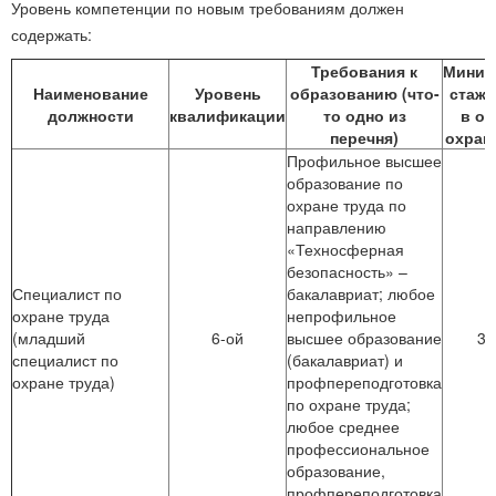
Уровень компетенции по новым требованиям должен
содержать:
Требования к
Миним
Наименование
Уровень
образованию (что-
стаж 
должности
квалификации
то одно из
в об
перечня)
охран
Профильное высшее
образование по
охране труда по
направлению
«Техносферная
безопасность» –
Специалист по
бакалавриат; любое
охране труда
непрофильное
(младший
6-ой
высшее образование
3 
специалист по
(бакалавриат) и
охране труда)
профпереподготовка
по охране труда;
любое среднее
профессиональное
образование,
профпереподготовка