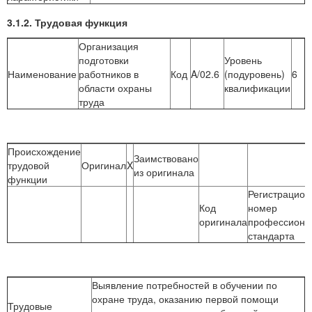
3.1.2. Трудовая функция
Организация
подготовки
Уровень
Наименование
работников в
Код
A/02.6
(подуровень)
6
области охраны
квалификации
труда
Происхождение
Заимствовано
трудовой
Оригинал
X
из оригинала
функции
Регистрацио
Код
номер
оригинала
профессиона
стандарта
Выявление потребностей в обучении по
охране труда, оказанию первой помощи
Трудовые