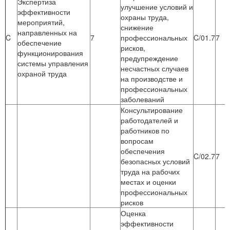
Экспертиза
улучшение условий и
эффективности
охраны труда,
мероприятий,
снижение
направленных на
C
7
профессиональных
C/01.7
7
обеспечение
рисков,
функционирования
предупреждение
системы управления
несчастных случаев
охраной труда
на производстве и
профессиональных
заболеваний
Консультирование
работодателей и
работников по
вопросам
обеспечения
C/02.7
7
безопасных условий
труда на рабочих
местах и оценки
профессиональных
рисков
Оценка
эффективности