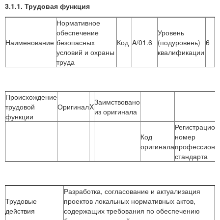
3.1.1. Трудовая функция
Нормативное
обеспечение
Уровень
Наименование
безопасных
Код
A/01.6
(подуровень)
6
условий и охраны
квалификации
труда
Происхождение
Заимствовано
трудовой
Оригинал
X
из оригинала
функции
Регистрацио
Код
номер
оригинала
профессиона
стандарта
Разработка, согласование и актуализация
Трудовые
проектов локальных нормативных актов,
действия
содержащих требования по обеспечению