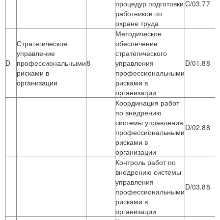
процедур подготовки
C/03.7
7
работников по
охране труда
Методическое
Стратегическое
обеспечение
управление
стратегического
D
профессиональными
8
управления
D/01.8
8
рисками в
профессиональными
организации
рисками в
организации
Координация работ
по внедрению
системы управления
D/02.8
8
профессиональными
рисками в
организации
Контроль работ по
внедрению системы
управления
D/03.8
8
профессиональными
рисками в
организации