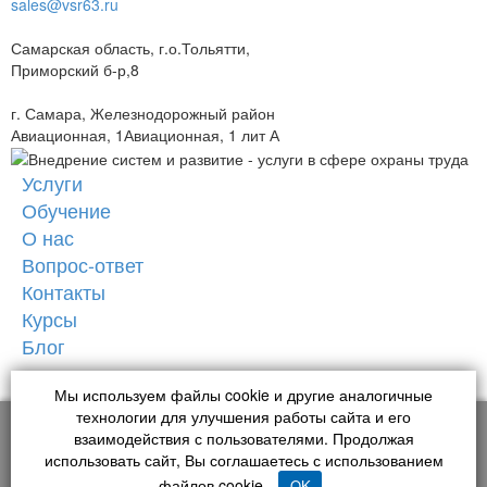
sales@vsr63.ru
Самарская область, г.о.Тольятти,
Приморский б-р,8
г. Самара, Железнодорожный район
Авиационная, 1Авиационная, 1 лит А
Услуги
Обучение
О нас
Вопрос-ответ
Контакты
Курсы
Блог
Написать нам
Мы используем файлы cookie и другие аналогичные
Обратный звонок
технологии для улучшения работы сайта и его
Сайт использует файлы cookie сервисов аналитики Яндекс.Метрика и
взаимодействия с пользователями. Продолжая
© ООО «ВСиР», 2026
Mail.ru. Продолжая использовать сайт, вы соглашаетесь с нашей
использовать сайт, Вы соглашаетесь с использованием
Политикой обработки персональных данных
.
файлов cookie.
OK