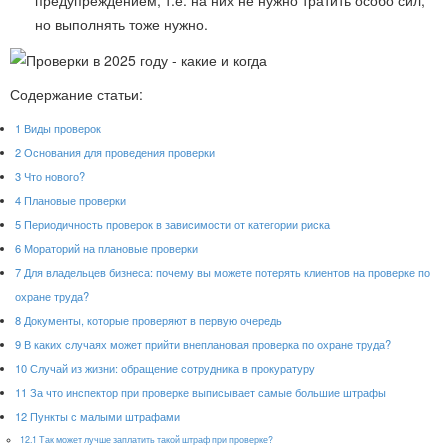
предупреждением, т.е. на них не нужно тратить особо сил,
но выполнять тоже нужно.
Содержание статьи:
1
Виды проверок
2
Основания для проведения проверки
3
Что нового?
4
Плановые проверки
5
Периодичность проверок в зависимости от категории риска
6
Мораторий на плановые проверки
7
Для владельцев бизнеса: почему вы можете потерять клиентов на проверке по
охране труда?
8
Документы, которые проверяют в первую очередь
9
В каких случаях может прийти внеплановая проверка по охране труда?
10
Случай из жизни: обращение сотрудника в прокуратуру
11
За что инспектор при проверке выписывает самые большие штрафы
12
Пункты с малыми штрафами
12.1
Так может лучше заплатить такой штраф при проверке?